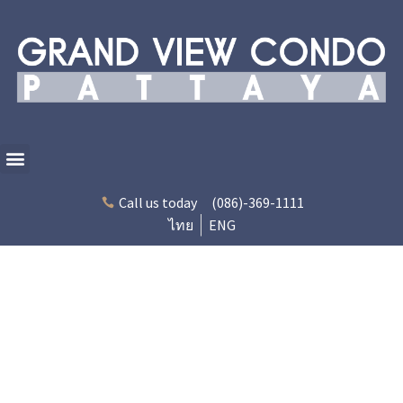
Call us today
(086)-369-1111
ไทย
ENG