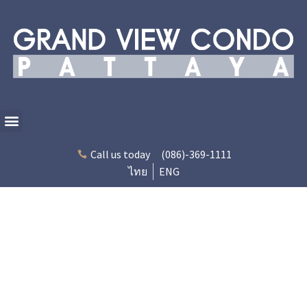
Call us today
(086)-369-1111
ไทย
ENG