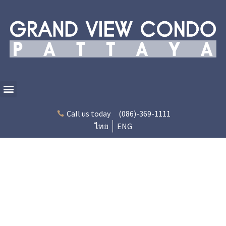
Call us today
(086)-369-1111
ไทย
ENG